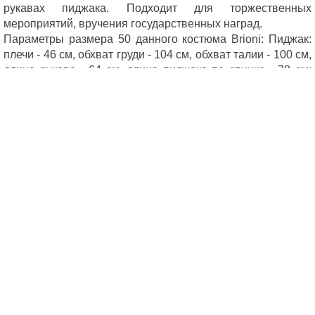
рукавах пиджака. Подходит для торжественных 
мероприятий, вручения государственных наград.

Параметры размера 50 данного костюма Brioni: Пиджак: 
плечи - 46 см, обхват груди - 104 см, обхват талии - 100 см, 
длина рукава - 64 см, длина пиджака по спинке - 78 см; 
Брюки: талия - 84 см (+ до 8 см тканевый запас для 
выпуска), подъем (высота передней части брюк, посадка) 
- 29 см, ширина неподшитой части брюк - 23 см.
ПОСМОТРЕТЬ ВСЕ СМОКИНГИ
ОТ BRIONI
ПОСМОТРЕТЬ СМОКИНГИ
ВСЕХ БРЕНДОВ